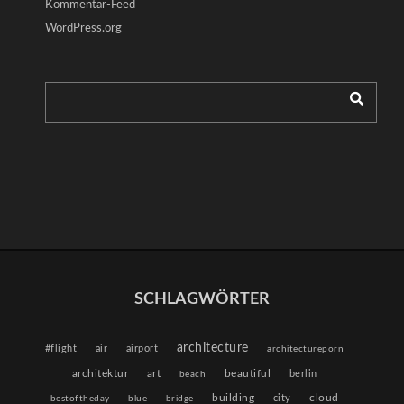
Kommentar-Feed
WordPress.org
SCHLAGWÖRTER
architecture
#flight
air
airport
architectureporn
architektur
beautiful
art
berlin
beach
building
cloud
city
bestoftheday
blue
bridge