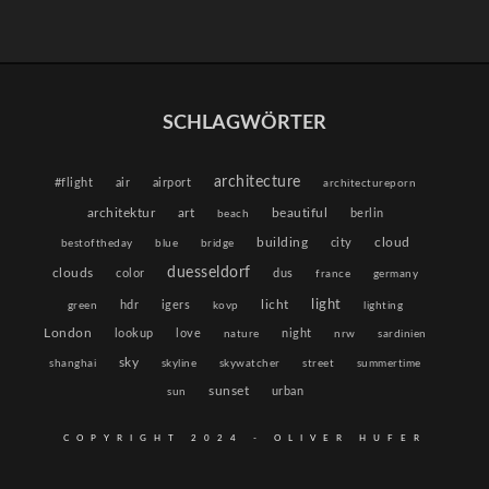
SCHLAGWÖRTER
architecture
#flight
air
airport
architectureporn
architektur
beautiful
art
berlin
beach
building
cloud
city
bestoftheday
blue
bridge
duesseldorf
clouds
color
dus
france
germany
light
licht
hdr
igers
green
kovp
lighting
London
lookup
love
night
nature
nrw
sardinien
sky
shanghai
skyline
skywatcher
street
summertime
sunset
urban
sun
COPYRIGHT 2024 - OLIVER HUFER