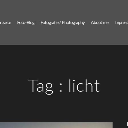
rtseite
Foto-Blog
Fotografie / Photography
About me
Impres
Tag :
licht