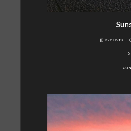
Suns
BYOLIVER
S
CON