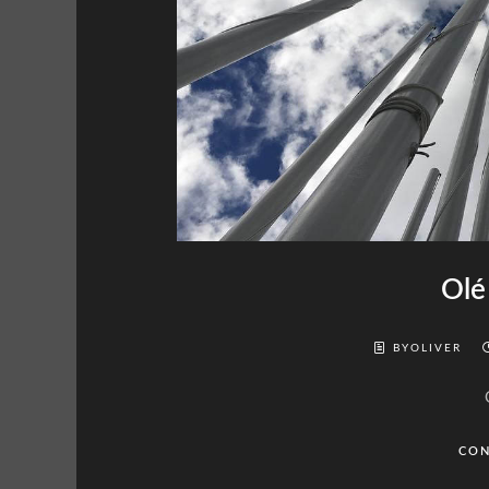
Olé
BYOLIVER
CON