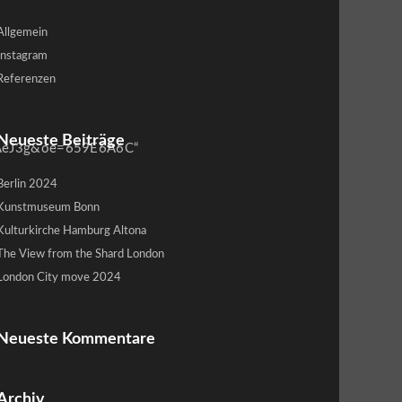
Allgemein
Instagram
Referenzen
Neueste Beiträge
AeJ3g&oe=659E6A6C“
Berlin 2024
Kunstmuseum Bonn
Kulturkirche Hamburg Altona
The View from the Shard London
London City move 2024
Neueste Kommentare
Archiv