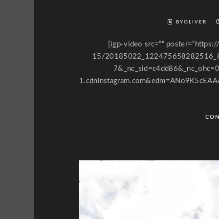
BYOLIVER
[igp-video src=““ poster=“https
15/20185022_122475658282516_8
7&_nc_sid=c4dd86&_nc_ohc=0
1.cdninstagram.com&edm=ANo9K5cEA
CON