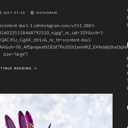
2017-07-23
INSTAGRAM
://scontent-dus1-1.cdninstagram.com/v/t51.2885-
160235118468792320_n.jpg?_nc_cat=109&ccb=1-
QACrFLc_GgAX_z0rLv&_nc_ht=scontent-dus1-
AAA&oh=00_AfDpnqwehiDEbf7Fez0Sh1xmHKZ_E4NJa8j0heDqH
size=“large“]
TINUE READING