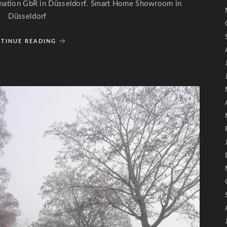
tion GbR in Düsseldorf. Smart Home Showroom in
Düsseldorf
TINUE READING