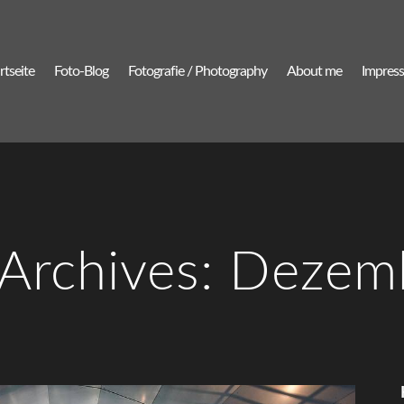
rtseite
Foto-Blog
Fotografie / Photography
About me
Impres
Archives: Deze