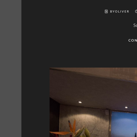
BYOLIVER
S
CON