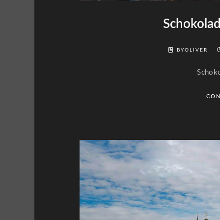
Schokola
BYOLIVER
Schok
CON