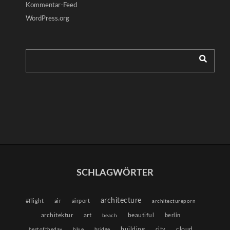
Kommentar-Feed
WordPress.org
SCHLAGWÖRTER
architecture
#flight
air
airport
architectureporn
architektur
beautiful
art
berlin
beach
building
cloud
city
bestoftheday
blue
bridge