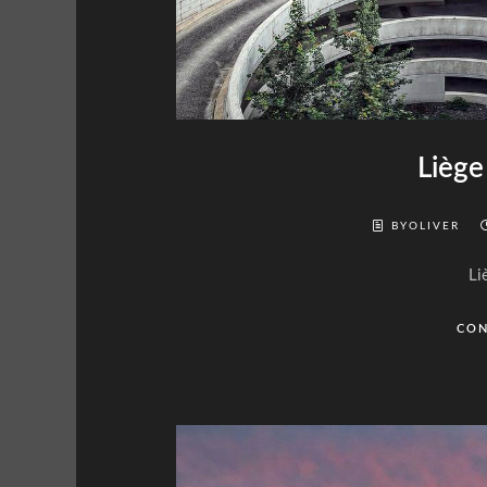
Liège
BYOLIVER
Li
CON