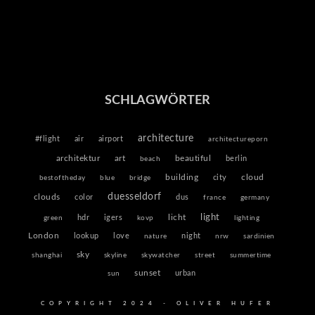
SCHLAGWÖRTER
architecture
#flight
air
airport
architectureporn
architektur
beautiful
art
berlin
beach
building
cloud
city
bestoftheday
blue
bridge
duesseldorf
clouds
color
dus
france
germany
light
licht
hdr
igers
green
kovp
lighting
London
lookup
love
night
nature
nrw
sardinien
sky
shanghai
skyline
skywatcher
street
summertime
sunset
urban
sun
COPYRIGHT 2024 - OLIVER HUFER