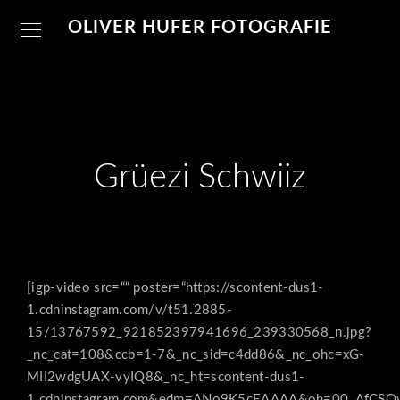
OLIVER HUFER FOTOGRAFIE
Grüezi Schwiiz
[igp-video src=““ poster=“https://scontent-dus1-
1.cdninstagram.com/v/t51.2885-
15/13767592_921852397941696_239330568_n.jpg?
_nc_cat=108&ccb=1-7&_nc_sid=c4dd86&_nc_ohc=xG-
MII2wdgUAX-vyIQ8&_nc_ht=scontent-dus1-
1.cdninstagram.com&edm=ANo9K5cEAAAA&oh=00_AfCSOv